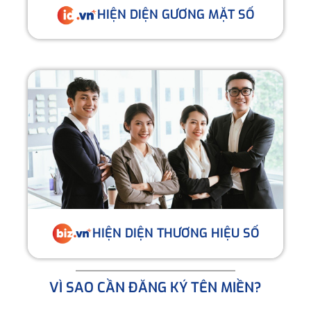
HIỆN DIỆN GƯƠNG MẶT SỐ
HIỆN DIỆN THƯƠNG HIỆU SỐ
VÌ SAO CẦN ĐĂNG KÝ TÊN MIỀN?