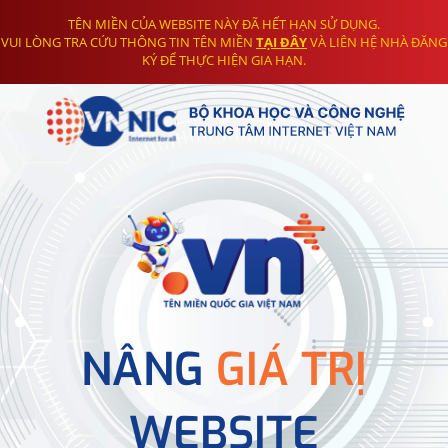
TÊN MIỀN CỦA WEBSITE NÀY ĐÃ HẾT HẠN SỬ DỤNG.
VUI LÒNG TRA CỨU THÔNG TIN TÊN MIỀN
TẠI ĐÂY
VÀ LIÊN HỆ NHÀ ĐĂNG
KÝ ĐỂ THỰC HIỆN GIA HẠN.
NÂNG
GIÁ TRỊ
WEBSITE