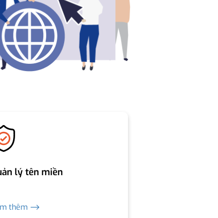
ản lý tên miền
em thêm ⟶