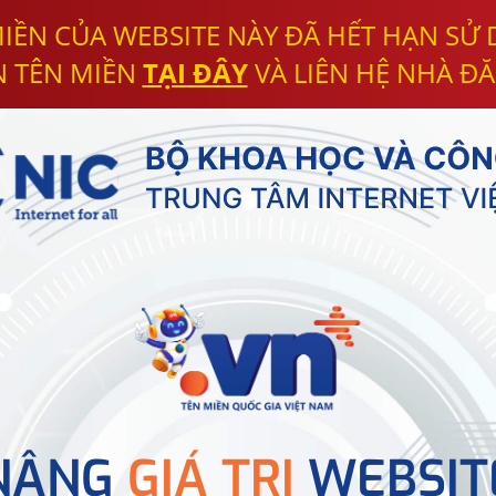
IỀN CỦA WEBSITE NÀY ĐÃ HẾT HẠN SỬ
N TÊN MIỀN
TẠI ĐÂY
VÀ LIÊN HỆ NHÀ ĐĂ
NÂNG
GIÁ TRỊ
WEBSIT