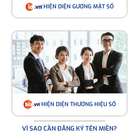
HIỆN DIỆN GƯƠNG MẶT SỐ
HIỆN DIỆN THƯƠNG HIỆU SỐ
VÌ SAO CẦN ĐĂNG KÝ TÊN MIỀN?