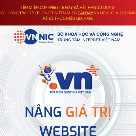
TÊN MIỀN CỦA WEBSITE NÀY ĐÃ HẾT HẠN SỬ DỤNG.
VUI LÒNG TRA CỨU THÔNG TIN TÊN MIỀN
TẠI ĐÂY
VÀ LIÊN HỆ NHÀ ĐĂNG
KÝ ĐỂ THỰC HIỆN GIA HẠN.
NÂNG
GIÁ TRỊ
WEBSITE